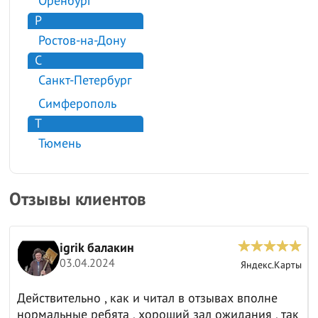
Оренбург
Р
Ростов-на-Дону
С
Санкт-Петербург
Симферополь
Т
Тюмень
Отзывы клиентов
igrik балакин
03.04.2024
ы
Яндекс.Карты
Действительно , как и читал в отзывах вполне
нормальные ребята , хороший зал ожидания , так