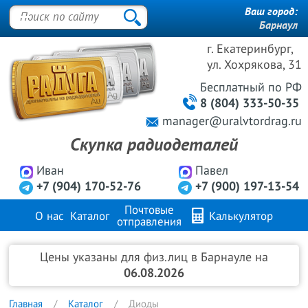
Ваш город:
Барнаул
г. Екатеринбург,
ул. Хохрякова, 31
Бесплатный
по РФ
8 (804) 333-50-35
manager@uralvtordrag.ru
Скупка радиодеталей
Иван
Павел
+7 (904) 170-52-76
+7 (900) 197-13-54
Почтовые
О нас
Каталог
Калькулятор
отправления
Продажа металлов
FAQ
Контакты
Цены указаны для физ.лиц в Барнауле на
06.08.2026
Главная
Каталог
Диоды