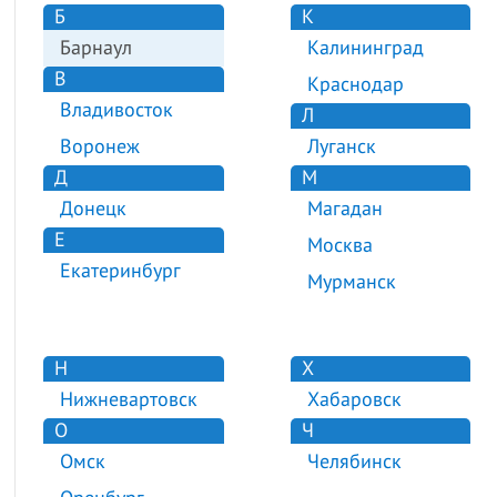
Б
К
Барнаул
Калининград
В
Краснодар
Владивосток
Л
Воронеж
Луганск
Д
М
Донецк
Магадан
Е
Москва
Екатеринбург
Мурманск
Н
Х
Нижневартовск
Хабаровск
О
Ч
Омск
Челябинск