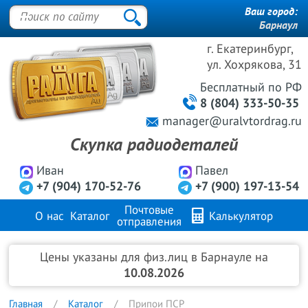
Ваш город:
Барнаул
г. Екатеринбург,
ул. Хохрякова, 31
Бесплатный
по РФ
8 (804) 333-50-35
manager@uralvtordrag.ru
Скупка радиодеталей
Иван
Павел
+7 (904) 170-52-76
+7 (900) 197-13-54
Почтовые
О нас
Каталог
Калькулятор
отправления
Продажа металлов
FAQ
Контакты
Цены указаны для физ.лиц в Барнауле на
10.08.2026
Главная
Каталог
Припои ПСР