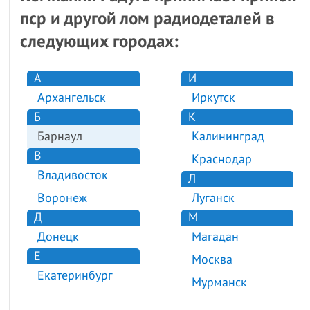
пср и другой лом радиодеталей в
следующих городах:
А
И
Архангельск
Иркутск
Б
К
Барнаул
Калининград
В
Краснодар
Владивосток
Л
Воронеж
Луганск
Д
М
Донецк
Магадан
Е
Москва
Екатеринбург
Мурманск