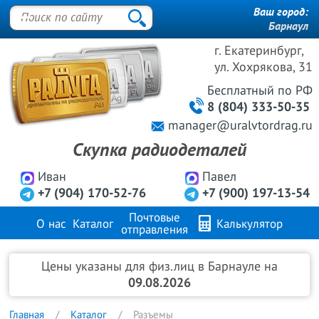
Ваш город:
Барнаул
г. Екатеринбург,
ул. Хохрякова, 31
Бесплатный
по РФ
8 (804) 333-50-35
manager@uralvtordrag.ru
Скупка радиодеталей
Иван
Павел
+7 (904) 170-52-76
+7 (900) 197-13-54
Почтовые
О нас
Каталог
Калькулятор
отправления
Продажа металлов
FAQ
Контакты
Цены указаны для физ.лиц в Барнауле на
09.08.2026
Главная
Каталог
Разъемы