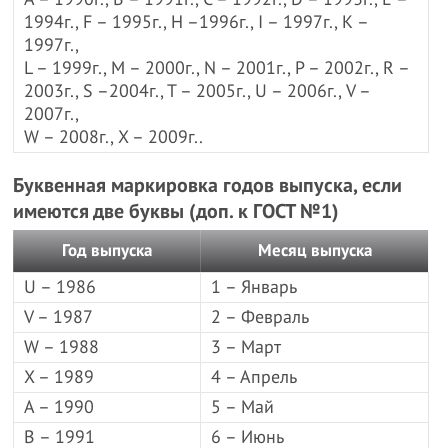
1994г., F – 1995г., Н –1996г., I – 1997г., К –
1997г.,
L – 1999г., М – 2000г., N – 2001г., Р – 2002г., R –
2003г., S –2004г., Т – 2005г., U – 2006г., V –
2007г.,
W – 2008г., X – 2009г..
Буквенная маркировка годов выпуска, если
имеются две буквы (доп. к ГОСТ №1)
Год выпуска
Месяц выпуска
U – 1986
1 – Январь
V – 1987
2 – Февраль
W – 1988
3 – Март
X – 1989
4 – Апрель
A – 1990
5 – Май
B – 1991
6 – Июнь