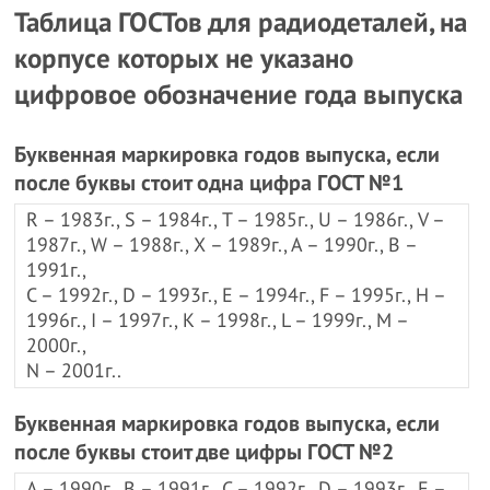
Таблица ГОСТов для радиодеталей, на
корпусе которых не указано
цифровое обозначение года выпуска
Буквенная маркировка годов выпуска, если
после буквы стоит одна цифра ГОСТ №1
R – 1983г., S – 1984г., T – 1985г., U – 1986г., V –
1987г., W – 1988г., Х – 1989г., А – 1990г., B –
1991г.,
С – 1992г., D – 1993г., Е – 1994г., F – 1995г., Н –
1996г., I – 1997г., К – 1998г., L – 1999г., М –
2000г.,
N – 2001г..
Буквенная маркировка годов выпуска, если
после буквы стоит две цифры ГОСТ №2
А – 1990г., B – 1991г., С – 1992г., D – 1993г., Е –