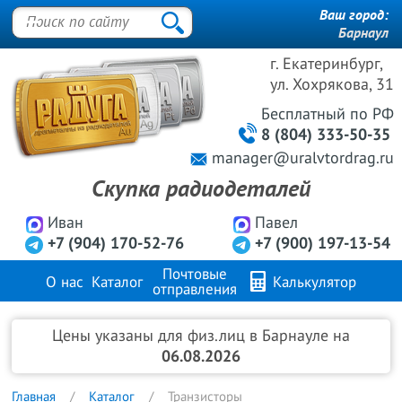
Ваш город:
Барнаул
г. Екатеринбург,
ул. Хохрякова, 31
Бесплатный
по РФ
8 (804) 333-50-35
manager@uralvtordrag.ru
Скупка радиодеталей
Иван
Павел
+7 (904) 170-52-76
+7 (900) 197-13-54
Почтовые
О нас
Каталог
Калькулятор
отправления
Продажа металлов
FAQ
Контакты
Цены указаны для физ.лиц в Барнауле на
06.08.2026
Главная
Каталог
Транзисторы