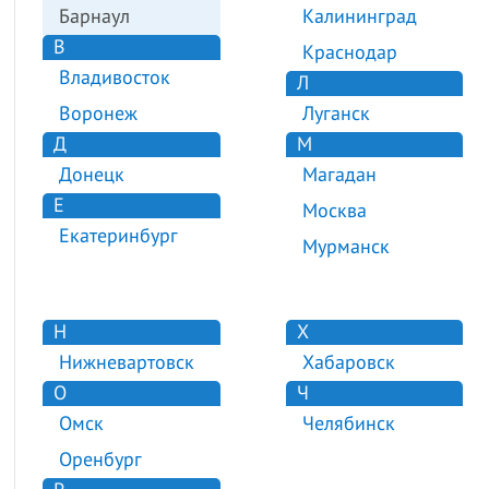
Барнаул
Калининград
В
Краснодар
Владивосток
Л
Воронеж
Луганск
Д
М
Донецк
Магадан
Е
Москва
Екатеринбург
Мурманск
Н
Х
Нижневартовск
Хабаровск
О
Ч
Омск
Челябинск
Оренбург